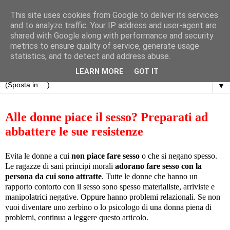
This site uses cookies from Google to deliver its services
and to analyze traffic. Your IP address and user-agent are
shared with Google along with performance and security
metrics to ensure quality of service, generate usage
statistics, and to detect and address abuse.
LEARN MORE
GOT IT
▼
mercoledì 29 agosto 2018
Alle donne piace il sesso? Preparati ad
abbattere le sue resistenze
Evita le donne a cui
non piace fare sesso
o che si negano spesso.
Le ragazze di sani principi morali
adorano fare sesso con la
persona da cui sono attratte
. Tutte le donne che hanno un
rapporto contorto con il sesso sono spesso materialiste, arriviste e
manipolatrici negative. Oppure hanno problemi relazionali. Se non
vuoi diventare uno zerbino o lo psicologo di una donna piena di
problemi, continua a leggere questo articolo.