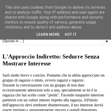
This site uses cookies from Google to deliver its services
and to analyze traffic. Your IP address and user-agent are
shared with Google along with performance and security
metrics to ensure quality of service, generate usage
statistics, and to detect and address abuse.
LEARN MORE
GOT IT
▼
martedì 3 aprile 2012
L'Approccio Indiretto: Sedurre Senza
Mostrare Interesse
Sarò molto breve e conciso. Poniamo che tu abbia approcciato un
gruppo di ragazze o misto, ovvero ragazzi e ragazze.
Durante la conversazione con un gruppo di non dare
eccessivamente attenzioni solo a una, specialmente se lei è la
ragazza che hai scelto come "preda". Facendo trasparire interesse
partiresti con un valore minore rispetto alla ragazza. All'inizio
dell'approccio devi sembrare disinteressato, il tuo interesse dovrà
essere meritato e apparentemente sincero e quindi dimostrato,