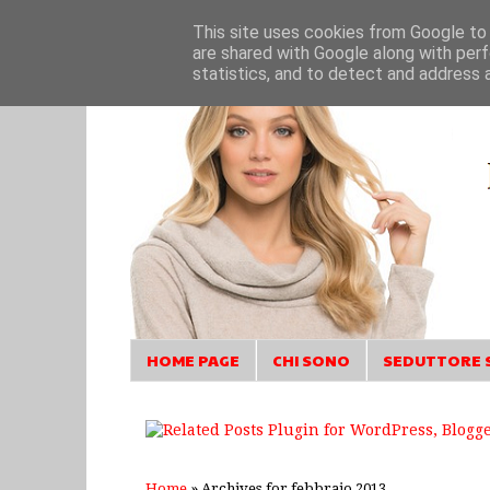
This site uses cookies from Google to d
are shared with Google along with perf
statistics, and to detect and address 
HOME PAGE
CHI SONO
SEDUTTORE 
Home
» Archives for febbraio 2013