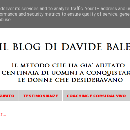
eliver its services and to analyze traffic. Your IP address and 
ormance and security metrics to ensure quality of service, gen
abuse.
SUBITO
TESTIMONIANZE
COACHING E CORSI DAL VIVO