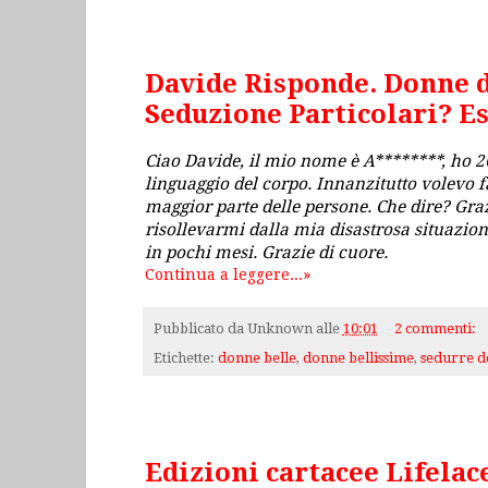
lunedì 11 febbraio 2013
Davide Risponde. Donne di
Seduzione Particolari? Es
Ciao Davide, il mio nome è A********, ho 26 
linguaggio del corpo. Innanzitutto volevo fa
maggior parte delle persone. Che dire? Graz
risollevarmi dalla mia disastrosa situazione
in pochi mesi. Grazie di cuore.
Continua a leggere...»
Pubblicato da
Unknown
alle
10:01
2 commenti:
Etichette:
donne belle
,
donne bellissime
,
sedurre d
lunedì 4 febbraio 2013
Edizioni cartacee Lifelac