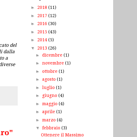
►
2018
(11)
►
2017
(12)
►
2016
(30)
►
2015
(43)
►
2014
(5)
cato del
▼
2013
(26)
i dalla
►
dicembre
(1)
to a
►
novembre
(1)
diverse
►
ottobre
(1)
►
agosto
(1)
►
luglio
(1)
►
giugno
(4)
►
maggio
(4)
►
aprile
(1)
►
marzo
(4)
▼
febbraio
(3)
iro"
Ottenere il Massimo