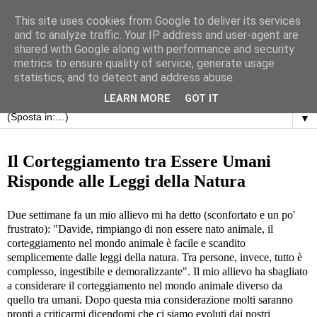
This site uses cookies from Google to deliver its services
and to analyze traffic. Your IP address and user-agent are
shared with Google along with performance and security
metrics to ensure quality of service, generate usage
statistics, and to detect and address abuse.
LEARN MORE
GOT IT
▼
martedì 2 luglio 2013
Il Corteggiamento tra Essere Umani
Risponde alle Leggi della Natura
Due settimane fa un mio allievo mi ha detto (sconfortato e un po'
frustrato): "Davide, rimpiango di non essere nato animale, il
corteggiamento nel mondo animale è facile e scandito
semplicemente dalle leggi della natura. Tra persone, invece, tutto è
complesso, ingestibile e demoralizzante". Il mio allievo ha sbagliato
a considerare il corteggiamento nel mondo animale diverso da
quello tra umani. Dopo questa mia considerazione molti saranno
pronti a criticarmi dicendomi che ci siamo evoluti dai nostri