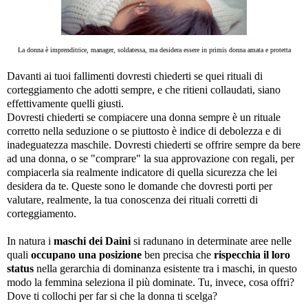
La donna è imprenditrice, manager, soldatessa, ma desidera essere in primis donna amata e protetta
Davanti ai tuoi fallimenti dovresti chiederti se quei rituali di
corteggiamento che adotti sempre, e che ritieni collaudati, siano
effettivamente quelli giusti.
Dovresti chiederti se compiacere una donna sempre è un rituale
corretto nella seduzione o se piuttosto è indice di debolezza e di
inadeguatezza maschile. Dovresti chiederti se offrire sempre da bere
ad una donna, o se "comprare" la sua approvazione con regali, per
compiacerla sia realmente indicatore di quella sicurezza che lei
desidera da te. Queste sono le domande che dovresti porti per
valutare, realmente, la tua conoscenza dei rituali corretti di
corteggiamento.
In natura i
maschi dei Daini
si radunano in determinate aree nelle
quali
occupano una posizione
ben precisa che
rispecchia il loro
status
nella gerarchia di dominanza esistente tra i maschi, in questo
modo la femmina seleziona il più dominate. Tu, invece, cosa offri?
Dove ti collochi per far si che la donna ti scelga?