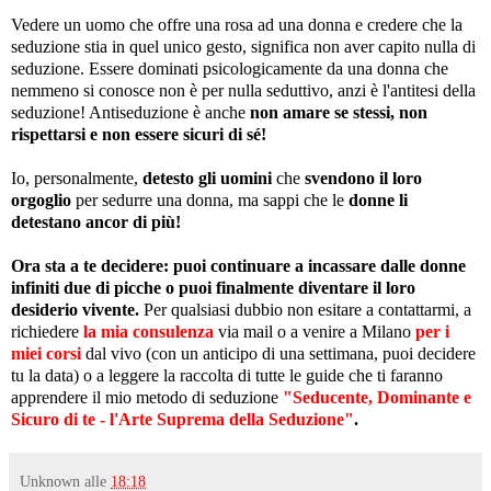
Vedere un uomo che offre una rosa ad una donna e credere che la
seduzione stia in quel unico gesto, significa non aver capito nulla di
seduzione. Essere dominati psicologicamente da una donna che
nemmeno si conosce non è per nulla seduttivo, anzi è l'antitesi della
seduzione! Antiseduzione è anche
non amare se stessi, non
rispettarsi e non essere sicuri di sé!
Io, personalmente,
detesto gli uomini
che
svendono il loro
orgoglio
per sedurre una donna,
ma sappi che le
donne li
detestano ancor di più!
Ora sta a te decidere: puoi continuare a incassare dalle donne
infiniti due di picche o puoi finalmente diventare il loro
desiderio vivente.
Per qualsiasi dubbio non esitare a contattarmi, a
richiedere
la mia consulenza
via mail o a venire a Milano
per i
miei corsi
dal vivo (con un anticipo di una settimana, puoi decidere
tu la data) o a leggere la raccolta di tutte le guide che ti faranno
apprendere il mio metodo di seduzione
"Seducente, Dominante e
Sicuro di te - l'Arte Suprema della Seduzione"
.
Unknown
alle
18:18