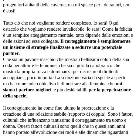
progenitori abitanti delle caverne, ma mi spiace per i detrattori, non
è così!
Tutto ciò che noi vogliamo rendere complesso, lo sarà! Ogni
ostacolo che vogliamo rendere invalicabile, lo sarà! Come la felicità
è un semplice atteggiamento mentale, tutto dipende dalle emozioni e
delle azioni ad esse collegate.
Il corteggiamento è semplicemente
un insieme di strategie finalizzate a sedurre una potenziale
partner.
Che sia un pavone maschio che mostra i bellissimi colori della sua
coda per attrarre le femmine, che sia il gorilla capobranco che
mostra la propria forza e dominanza per decretare il diritto di
accoppiarsi, poco importa! La seduzione varia da specie a specie
ma ha come unico obiettivo il dimostrare alla femmina che
noi
siamo i partner migliori
, e più desiderabili,
per la perpetuazione
della specie
.
Il corteggiamento ha come fine ultimo la procreazione e la
creazione di una relazione stabile (rapporto di coppia). Sono i fattori
culturali che influenzano tantissimo il corteggiamento tra uomo e
donna. Questi fattori culturali sono quelli che in questi anni anni
hanno portato all'evoluzione dei ruoli e alle dinamiche riguardanti