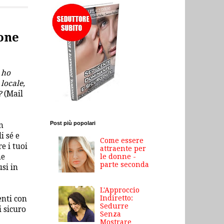
one
 ho
locale,
?
(Mail
Post più popolari
n
i sé e
Come essere
e i tuoi
attraente per
le donne -
ne
parte seconda
si in
L'Approccio
Indiretto:
enti con
Sedurre
i sicuro
Senza
Mostrare