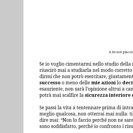
A lei non piacci
Se io voglio cimentarmi nello studio dell
riuscirò mai a studiarla nel modo corrett
dirmi che non potrò esercitare, giustamen
successo
o meno delle
mie azioni
lo
decr
esauriente, non sarà l'opinione altrui a c
potrà mai scalfire la
sicurezza interiore 
Se passi la vita a tentennare prima di intr
meglio qualcosa, non otterrai mai nulla: t
dire mai: “Non lo faccio perché non ne sarei
sono soddisfatto, perché io confronto i risu