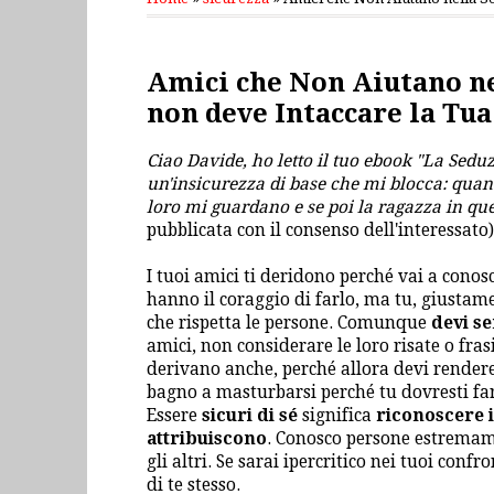
domenica 5 maggio 2013
Amici che Non Aiutano ne
non deve Intaccare la Tua
Ciao Davide, ho letto il tuo ebook "La Sedu
un'insicurezza di base che mi blocca: quan
loro mi guardano e se poi la ragazza in q
pubblicata con il consenso dell'interessato)
I tuoi amici ti deridono perché vai a conos
hanno il coraggio di farlo, ma tu, giustame
che rispetta le persone. Comunque
devi se
amici, non considerare le loro risate o frasi 
derivano anche, perché allora devi rendere 
bagno a masturbarsi perché tu dovresti far
Essere
sicuri di sé
significa
riconoscere i
attribuiscono
. Conosco persone estremame
gli altri. Se sarai ipercritico nei tuoi con
di te stesso.