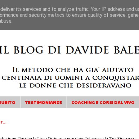
eliver its services and to analyze traffic. Your IP address and 
ormance and security metrics to ensure quality of service, gen
abuse.
SUBITO
TESTIMONIANZE
COACHING E CORSI DAL VIVO
eduzione. Perché la Loro Opinione non deve Intaccare la Tua Sicurezza