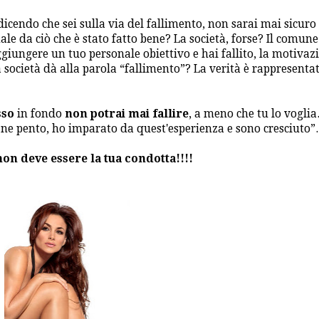
o dicendo che sei sulla via del fallimento, non sarai mai sicuro 
male da ciò che è stato fatto bene? La società, forse? Il comune
aggiungere un tuo personale obiettivo e hai fallito, la motivaz
a società dà alla parola “fallimento”? La verità è rappresenta
sso
in fondo
non potrai mai fallire
, a meno che tu lo voglia
 ne pento, ho imparato da quest'esperienza e sono cresciuto”.
non deve essere la tua condotta!!!!