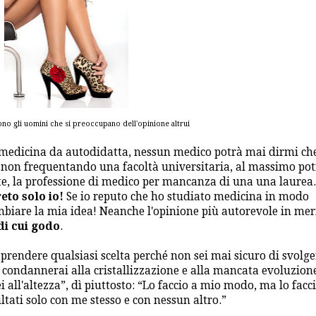
ono gli uomini che si preoccupano dell'opinione altrui
a medicina da autodidatta, nessun medico potrà mai dirmi ch
o non frequentando una facoltà universitaria, al massimo po
te, la professione di medico per mancanza di una una laurea.
eto solo io!
Se io reputo che ho studiato medicina in modo
ambiare la mia idea! Neanche l'opinione più autorevole in mer
di cui godo
.
aprendere qualsiasi scelta perché non sei mai sicuro di svolge
i condannerai alla cristallizzazione e alla mancata evoluzion
 all'altezza”, dì piuttosto: “Lo faccio a mio modo, ma lo facci
ltati solo con me stesso e con nessun altro.”