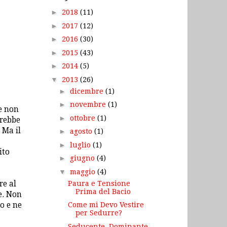
►
2018
(11)
►
2017
(12)
►
2016
(30)
►
2015
(43)
►
2014
(5)
▼
2013
(26)
►
dicembre
(1)
►
novembre
(1)
e non
►
ottobre
(1)
trebbe
 Ma il
►
agosto
(1)
►
luglio
(1)
ito
►
giugno
(4)
▼
maggio
(4)
Paura e Tensione
re al
Prima del Bacio
e. Non
o e ne
Come mi Devo Vestire
per Sedurre?
Seducente, Dominante