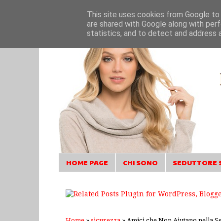
This site uses cookies from Google to d
are shared with Google along with perf
statistics, and to detect and address 
HOME PAGE
CHI SONO
SEDUTTORE 
Home
»
sicurezza
»
Amici che Non Aiutano nella S