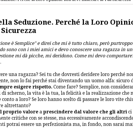
lla Seduzione. Perché la Loro Opini
 Sicurezza
zione è Semplice" e direi che mi è tutto chiaro, però purtroppo
do sono con i miei amici e devo conoscere una ragazza in un 
uestione mi dà picche, mi deridono. Come mi devo comportare
.
cere una ragazza? Sei tu che dovresti deridere loro perché no
nte, non lo fai perché stai diventando un uomo alfa: sicuro d
mpre esigere rispetto.
Come fare? Semplice, non considerar
di scherno, la vita è la tua, la felicità e la realizzazione che 
conto a loro? Se loro hanno scelto di passare le loro vite chiu
e altrettanto?
l proprio valore
a
prescindere dal valore che gli altri
ci
nte critiche con se stesse, ma eccessivamente accondiscend
fronti potrai essere un perfezionista ma, in fondo, non sarai ma