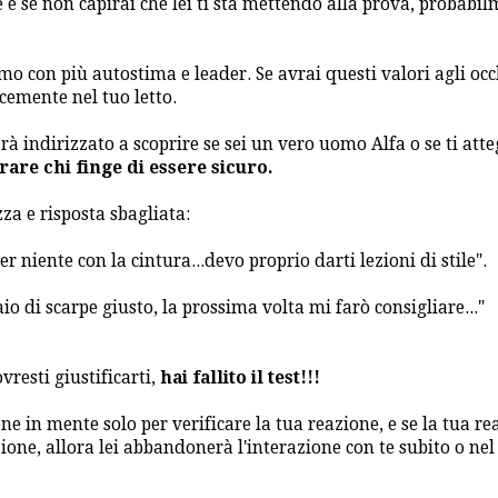
e e se non capirai che lei ti sta mettendo alla prova, probabi
omo con più autostima e leader. Se avrai questi valori agli occ
cemente nel tuo letto.
arà indirizzato a scoprire se sei un vero uomo Alfa o se ti atte
are chi finge di essere sicuro.
zza e risposta sbagliata:
r niente con la cintura...devo proprio darti lezioni di stile".
paio di scarpe giusto, la prossima volta mi farò consigliare..."
vresti giustificarti,
hai fallito il test!!!
ene in mente solo per verificare la tua reazione, e se la tua r
ione, allora lei abbandonerà l'interazione con te subito o nel 