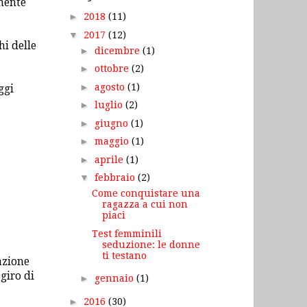
lmente
►
2018
(11)
▼
2017
(12)
hi delle
►
dicembre
(1)
►
ottobre
(2)
►
agosto
(1)
ggi
►
luglio
(2)
►
giugno
(1)
►
maggio
(1)
►
aprile
(1)
▼
febbraio
(2)
Come conquistare una
ragazza a cui non
piaci
Test femminili
seduzione: le donne
ti testano
eazione
giro di
►
gennaio
(1)
►
2016
(30)