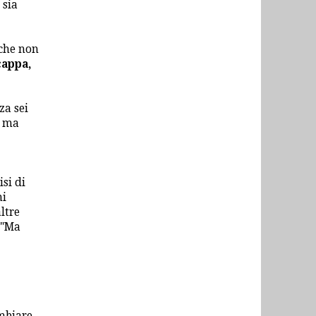
 sia
 che non
cappa,
za sei
, ma
si di
mi
ltre
 "Ma
ambiare