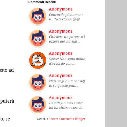
Commenti Recenti
Anonymous
Concordo pienament
e... TRISTEZZA 😩😩
Anonymous
Chiedere un parere o l
eggere dei consigl…
Anonymous
Salve! Non sono molto
d'accordo con …
osto ad
Anonymous
ciao. voglio un consigl
io su questo punt…
Anonymous
reputerà
Davide,un mio amico
mi ha chiesto cosa d…
ito se
Get this
Recent Comments Widget