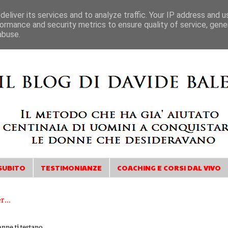
eliver its services and to analyze traffic. Your IP address and 
ormance and security metrics to ensure quality of service, gen
abuse.
SUBITO
TESTIMONIANZE
COACHING E CORSI DAL VIVO
nne ti testano