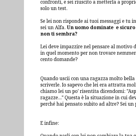
confronti, e sei riuscito a metterla a propr
solo un test.
Se lei non risponde ai tuoi messaggi e tu i
sei un Alfa.
Un uomo dominate e sicuro 
non ti sembra?
Lei deve impazzire nel pensare al motivo d
in quel momento per non trovare nemmeno 
cento domande?
Quando uscii con una ragazza molto bella 
scriverle. Io sapevo che lei era attratta 
chiamo lei un po' risentita dicendomi: "As
ragazze..." Questa è la situazione in cui d
perché hai pensato subito ad altre? Sei un p
E infine:
Quando parli con lei non cambiare la tua op