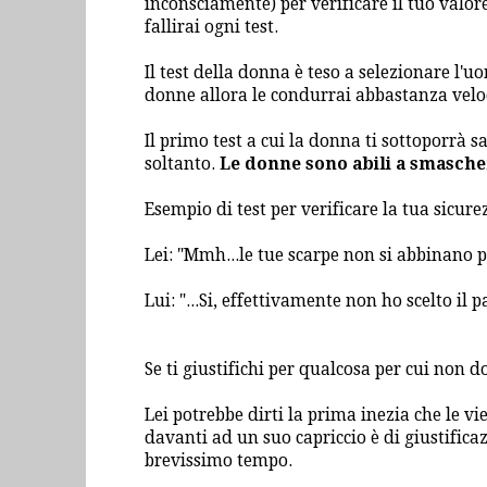
inconsciamente) per verificare il tuo valor
fallirai ogni test.
Il test della donna è teso a selezionare l'u
donne allora le condurrai abbastanza velo
Il primo test a cui la donna ti sottoporrà s
soltanto.
Le donne sono abili a smascher
Esempio di test per verificare la tua sicure
Lei: "Mmh...le tue scarpe non si abbinano pe
Lui: "...Si, effettivamente non ho scelto il 
Se ti giustifichi per qualcosa per cui non do
Lei potrebbe dirti la prima inezia che le vi
davanti ad un suo capriccio è di giustificaz
brevissimo tempo.