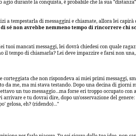
io agio durante la conquista, è probabile che la sua "distanza"
nizi a tempestarla di messaggini e chiamate, allora lei capirà
di sé non avrebbe nemmeno tempo di rincorrere chi s
ei tuoi mancati messaggi, lei dovrà chiedesi con quale ragaz
il tempo di chiamarla? Lei deve impazzire e farsi non una
e corteggiata che non rispondeva ai miei primi messaggi, smi
molto da me, ma mi stava testando. Dopo una decina di giorni 
pettavo un tuo messaggio...ma forse eri troppo occupato con a
evi arrivare e tu dovrai dire, dopo un'osservazione del genere:
o' gelosa, eh? (ridendo)..."
inione per farle piacere. Tu sei sicuro delle tue idee, non c