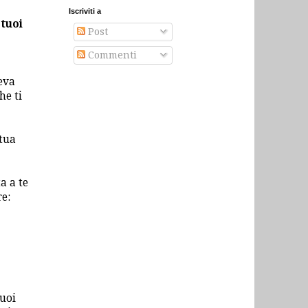
Iscriviti a
 tuoi
Post
Commenti
eva
he ti
tua
a a te
e:
tuoi