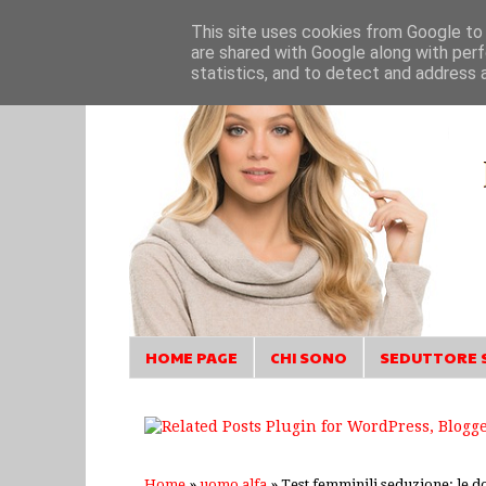
This site uses cookies from Google to d
are shared with Google along with perf
statistics, and to detect and address 
HOME PAGE
CHI SONO
SEDUTTORE 
Home
»
uomo alfa
»
Test femminili seduzione: le do