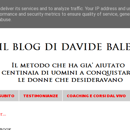
eliver its services and to analyze traffic. Your IP address and 
ormance and security metrics to ensure quality of service, gen
abuse.
SUBITO
TESTIMONIANZE
COACHING E CORSI DAL VIVO
EBOOK