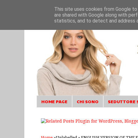
This site uses cookies from Google to d
are shared with Google along with perf
statistics, and to detect and address 
HOME PAGE
CHI SONO
SEDUTTORE 
Home
»Unlabelled »
ENGLISH VERSION OF THE 