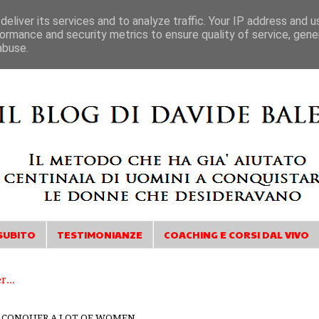
eliver its services and to analyze traffic. Your IP address and 
ormance and security metrics to ensure quality of service, gen
abuse.
SUBITO
TESTIMONIANZE
COACHING E CORSI DAL VIVO
CONQUER A LOT OF WOMEN...