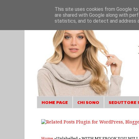
This site uses cookies from Google to d
are shared with Google along with perf
statistics, and to detect and address 
HOME PAGE
CHI SONO
SEDUTTORE 
Home
»Unlabelled »
WITH MY EBOOK YOU WILL 